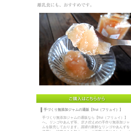
手づくり無添加ジャムの通販【frui（フリュイ）】
手づくり
無添加
ジャム
の通販なら【frui（フリュイ）】
へ。
リンゴ
やあんず等、
甘さ控えめ
の手作り無添加ジャ
ムを販売しております。
国産
の新鮮なリンゴやあんずを