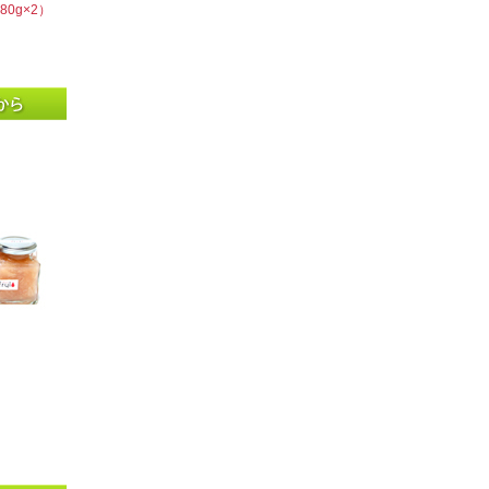
0g×2）